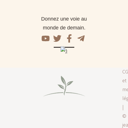
Donnez une voie au
monde de demain.
C
et
me
lé
|
©
je