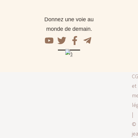
Donnez une voie au
monde de demain.
C
et
me
lé
|
©
je